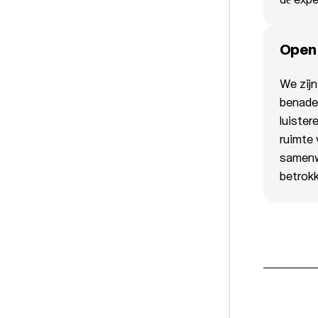
Open
We zijn
benade
luister
ruimte 
samenwe
betrok