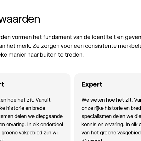
waarden
en vormen het fundament van de identiteit en geven r
an het merk. Ze zorgen voor een consistente merkbel
ke manier naar buiten te treden.
rt
Expert
n hoe het zit. Vanuit
We weten hoe het zit. Va
jke historie en brede
onze rijke historie en bre
lismen delen we diepgaande
specialismen delen we d
en ervaring. In elk onderdeel
kennis en ervaring. In elk
 groene vakgebied zijn wij
van het groene vakgebied z
rt.
dé expert.