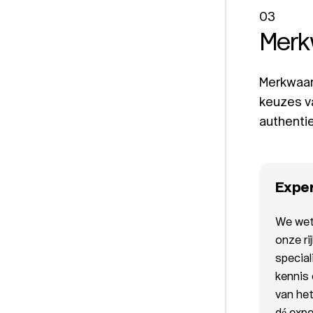
03
Merk
Merkwaard
keuzes v
authentie
Expe
We wete
onze ri
specia
kennis 
van het
dé expe