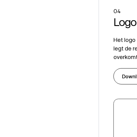
04
Logo
Het logo 
legt de r
overkomt
Downl