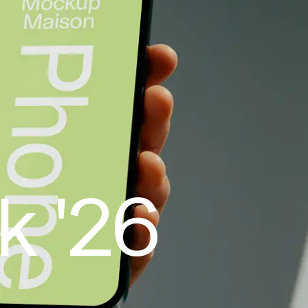
k '26