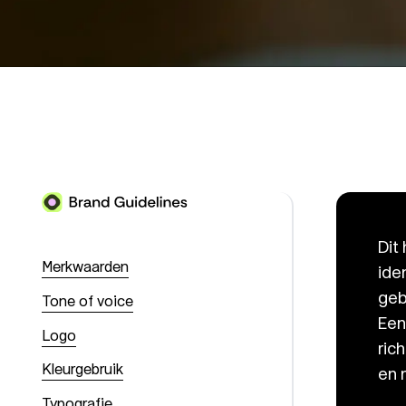
Dit
Merkwaarden
ide
geb
Tone of voice
Een
Logo
ric
Kleurgebruik
en 
Typografie