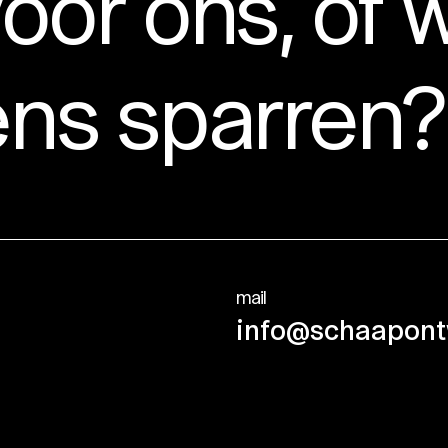
oor ons, of w
ns sparren?
mail
info@schaapont