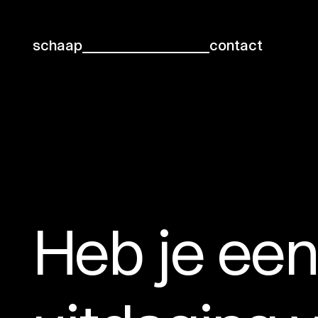
schaap
contact
Heb je een