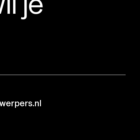
il je
werpers.nl