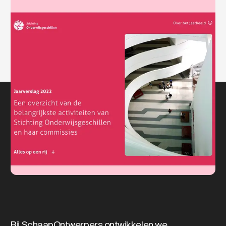
Bij SchaapOntwerpers ontwikkelen we