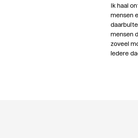
Ik haal o
mensen en
daarbuit
mensen di
zoveel mo
iedere da