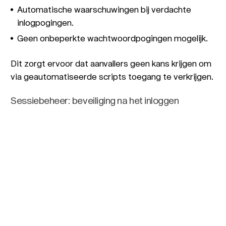
Automatische waarschuwingen bij verdachte
inlogpogingen.
Geen onbeperkte wachtwoordpogingen mogelijk.
Dit zorgt ervoor dat aanvallers geen kans krijgen om
via geautomatiseerde scripts toegang te verkrijgen.
Sessiebeheer: beveiliging na het inloggen
Niet alleen de login, maar ook het
sessiebeheer
is
cruciaal. Een beveiligde sessie voorkomt dat
hackers toegang krijgen tot gevoelige data. Daarom
hebben we:
Veilige tokens
die versleuteld worden
opgeslagen in de browser.
Automatische uitschrijving
van tokens zodra
een gebruiker uitlogt.