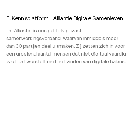
8. Kennisplatform – Alliantie Digitale Samenleven
De Alliantie is een publiek-privaat
samenwerkingsverband, waarvan inmiddels meer
dan 30 partijen deel uitmaken. Zij zetten zich in voor
een groeiend aantal mensen dat niet digitaal vaardig
is of dat worstelt met het vinden van digitale balans.
Om alle initiatieven een podium te geven werken wij
nu aan een digitaal platform, voor iedereen die zijn
of haar ideeën wil delen, waar mensen kunnen
participeren en mee kunnen denken. Eind van dit jaar
zullen we starten met het bouwen van de pilot.
9. Online tool – BIN NL