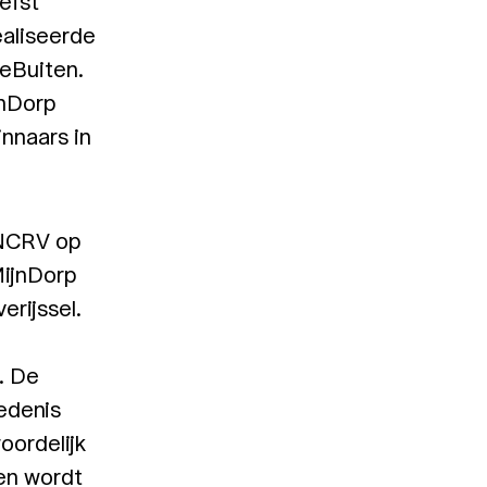
efst
aliseerde
eBuiten.
jnDorp
nnaars in
-NCRV op
MijnDorp
erijssel.
. De
edenis
oordelijk
 en wordt