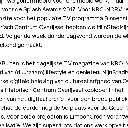
ijn we genomineerd voor ons mooie werk: maar li
 voor de Splash Awards 2017. Voor KRO-NCRV re
bsite voor het populaire TV programma Binnenst
risch Centrum Overijssel hebben we MijnStadMi
ld. Volgende week donderdagavond worden de wi
bekend gemaakt.
eBuiten is het dagelijkse TV magazine van KRO
d van (duurzaam) lifestyle en genieten. MijnStad
rke digitale beleving van cultureel erfgoed van Ov
s Historisch Centrum Overijssel koploper in het
en van het digitaal archief voor een breed publiek
ehaalde eerder nog de 5e plaats voor de Geschi
ijs. Voor beide projecten is LimoenGroen verantw
ealisatie. We zijn super trots dat ons werk opvalt