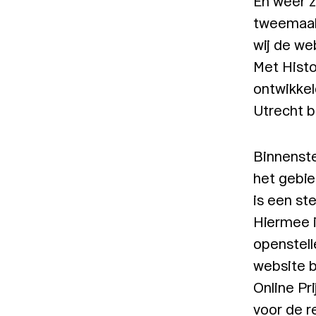
En weer z
tweemaal
wij de we
Met Histo
ontwikke
Utrecht 
Binnenst
het gebie
is een ste
Hiermee i
openstell
website b
Online Pr
voor de r