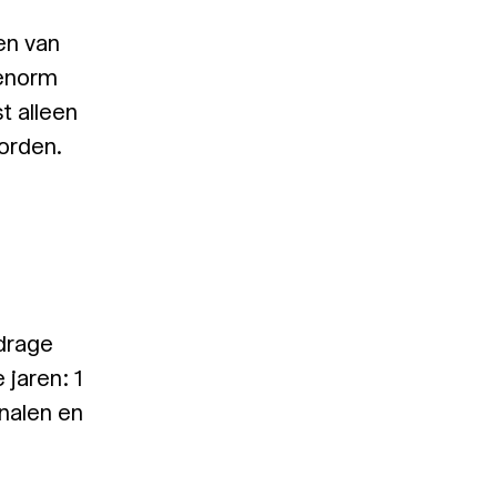
en van
 enorm
t alleen
orden.
jdrage
 jaren: 1
analen en