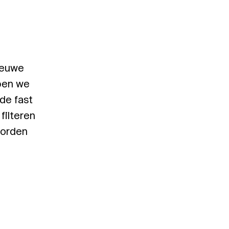
ieuwe
bben we
de fast
filteren
worden