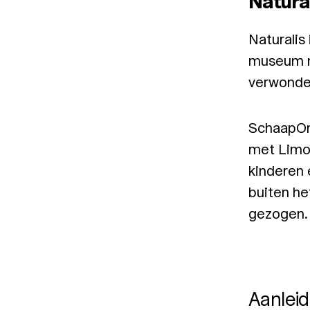
Natura
Naturalis
museum m
verwonder
SchaapOn
met Limoe
kinderen 
buiten he
gezogen.
Aanleid