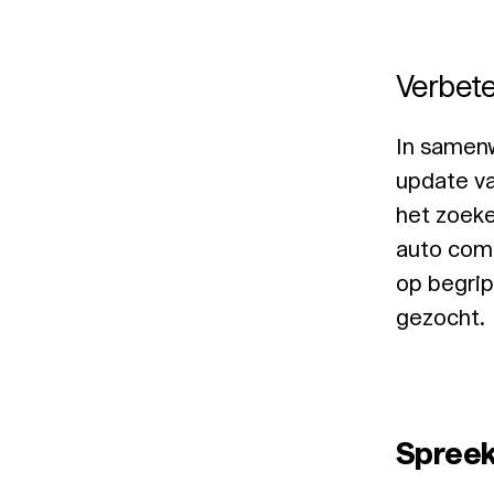
Verbete
In samen
update va
het zoeke
auto comp
op begrip
gezocht.
Spreek