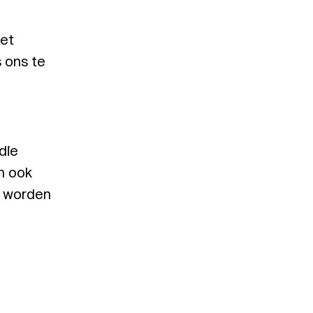
het
 ons te
die
m ook
e worden