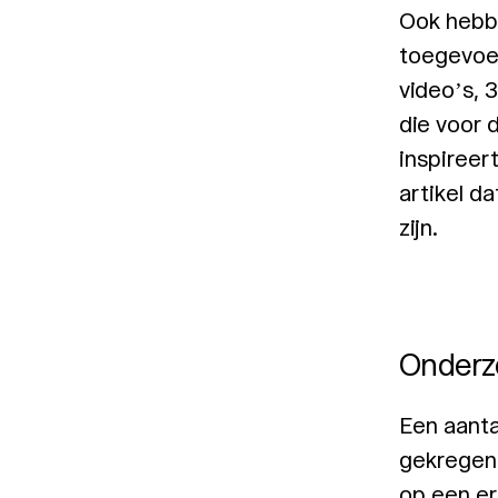
Ook hebb
toegevoeg
video’s, 
die voor 
inspireer
artikel d
zijn.
Onderz
Een aanta
gekregen 
op een e