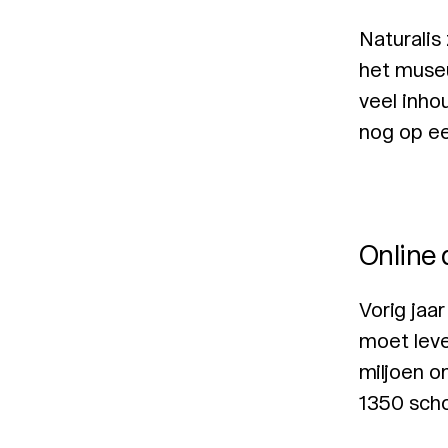
Naturalis
het museu
veel inho
nog op e
Online 
Vorig jaa
moet leve
miljoen o
1350 scho