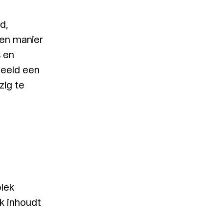
d,
een manier
s en
beeld een
zig te
plek
rk inhoudt