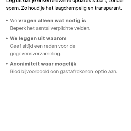
Leg uit dat je enkel relevante updates stuurt, zonder
spam. Zo houd je het laagdrempelig en transparant.
We
vragen alleen wat nodig is
Beperk het aantal verplichte velden.
We leggen uit waarom
Geef altijd een reden voor de
gegevensverzameling.
Anonimiteit waar mogelijk
Bied bijvoorbeeld een gastafrekenen-optie aan.
Testen en optimaliseren
Zien we gebruikers afhaken tijdens het
registratieproces? Of klikken ze weg van de
betalingspagina? Tijd voor gebruikersonderzoek.
Door middel van A/B-testen en interviews
ontdekken we waar het vertrouwen stokt.