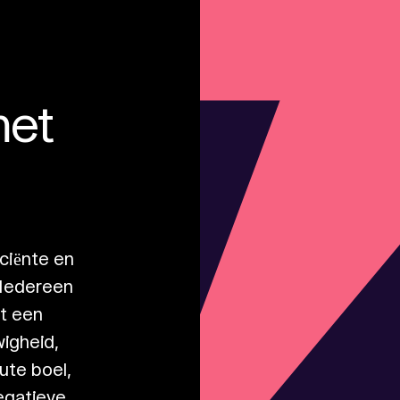
met
iciënte en
. Iedereen
rt een
wigheid,
oute boel,
egatieve