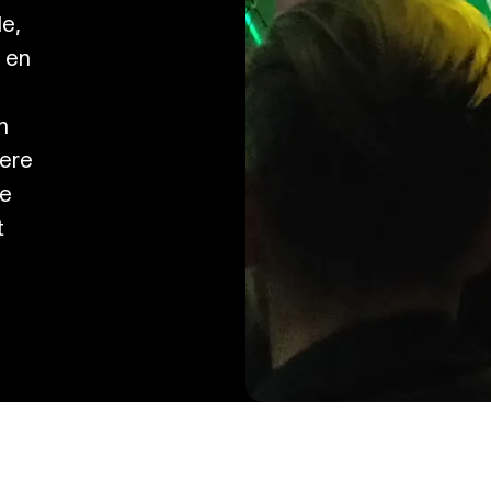
de,
 en
n
dere
te
t