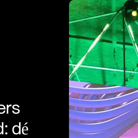
ers
: dé