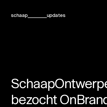
schaap
updates
SchaapOntwerp
bezocht OnBrand