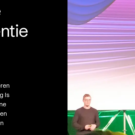
e
ntie
ëren
g is
ine
ten
en