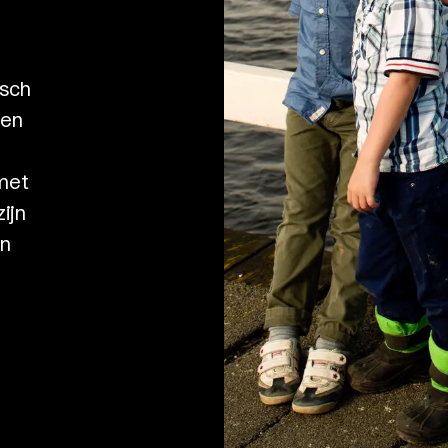
isch
een
met
ijn
an