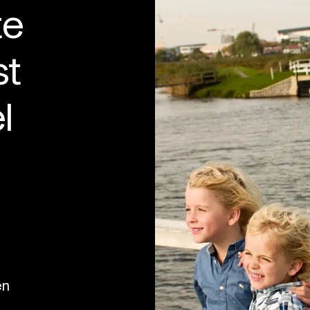
te
st
l
en