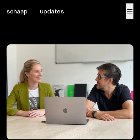
schaap
updates