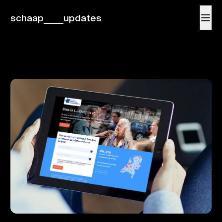
schaap
updates