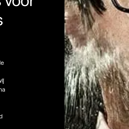
s
ie
ij
ma
d