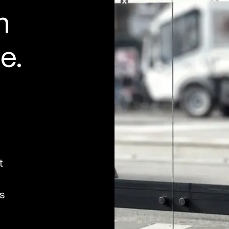
n
e.
n
t
s