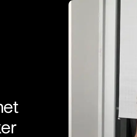
het
er