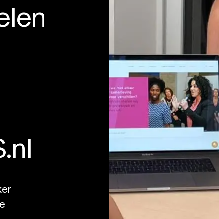
elen
.nl
ker
ie