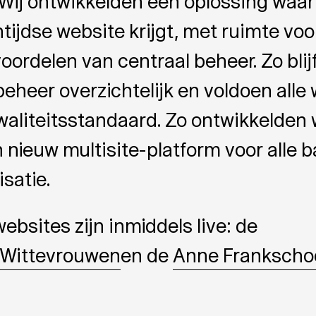
 Wij ontwikkelden een oplossing waa
tijdse website krijgt, met ruimte voo
voordelen van centraal beheer. Zo blijf
beheer overzichtelijk en voldoen alle
waliteitsstandaard. Zo ontwikkelde
 nieuw multisite-platform voor alle 
satie.
ebsites zijn inmiddels live: de
 Wittevrouwen
en de
Anne Frankscho