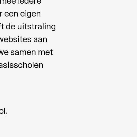
rmee iedere
r een eigen
t de uitstraling
 websites aan
n we samen met
basisscholen
ol
.