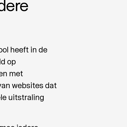
edere
ol heeft in de
ld op
 en met
 van websites dat
le uitstraling