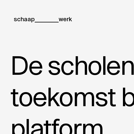
schaap
werk
De scholen
toekomst b
platform