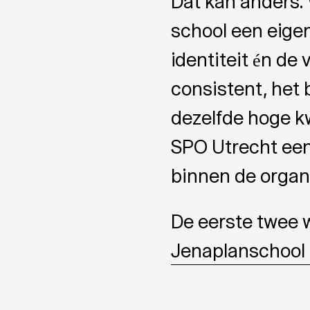
Dat kan anders.
school een eigen
identiteit én de 
consistent, het 
dezelfde hoge k
SPO Utrecht een
binnen de organi
De eerste twee w
Jenaplanschool