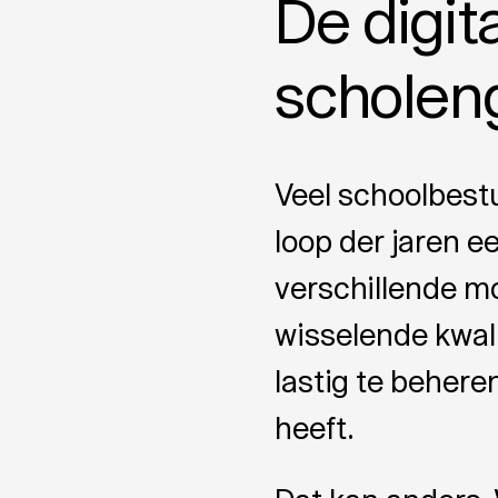
De digit
scholen
Veel schoolbest
loop der jaren 
verschillende m
wisselende kwali
lastig te beheren
heeft.