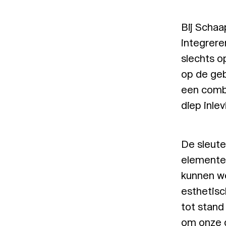
Bij Scha
integrere
slechts o
op de ge
een combi
diep inle
De sleute
elementen
kunnen we
esthetisc
tot stand
om onze d