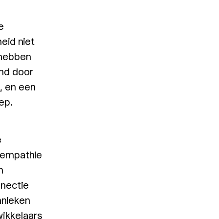
e
eid niet
 hebben
md door
g, en een
ep.
e
n empathie
n
nnectie
hnieken
ikkelaars