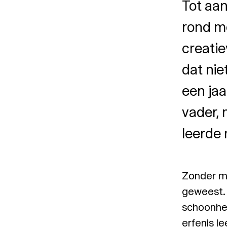
Tot aan
rond me
creati
dat nie
een jaa
vader, 
leerde 
Zonder mi
geweest. 
schoonhei
erfenis le