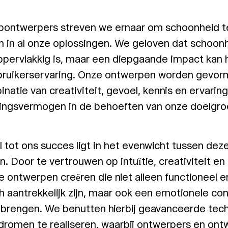
apontwerpers streven we ernaar om schoonheid t
n in al onze oplossingen. We geloven dat schoonh
ppervlakkig is, maar een diepgaande impact kan
bruikerservaring. Onze ontwerpen worden gevor
natie van creativiteit, gevoel, kennis en ervarin
vingsvermogen in de behoeften van onze doelgro
l tot ons succes ligt in het evenwicht tussen dez
. Door te vertrouwen op intuïtie, creativiteit e
 ontwerpen creëren die niet alleen functioneel e
h aantrekkelijk zijn, maar ook een emotionele co
 brengen. We benutten hierbij geavanceerde tec
romen te realiseren, waarbij ontwerpers en ontw