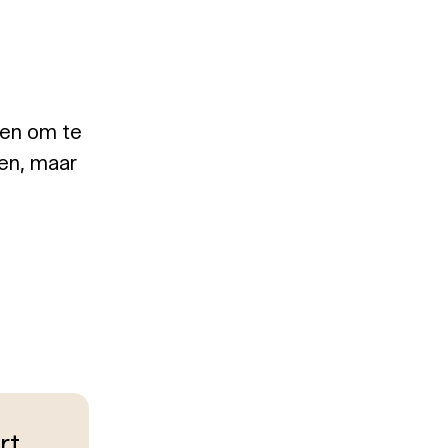
eren om te
len, maar
rt