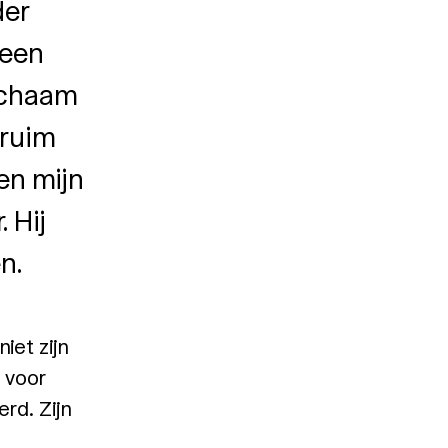
der
 een
lichaam
 ruim
en mijn
 Hij
n.
iet zijn
l voor
rd. Zijn