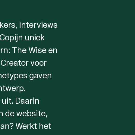
ers, interviews
Copijn uniek
rn: The Wise en
 Creator voor
rchetypes gaven
ntwerp.
uit. Daarin
n de website,
aan? Werkt het