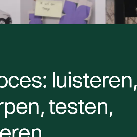
oces: luisteren,
pen, testen,
teren