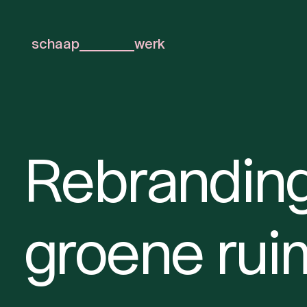
schaap
werk
Rebranding
groene rui