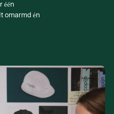
r één
rdt omarmd én