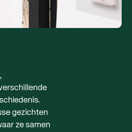
,
verschillende
eschiedenis.
osse gezichten
 waar ze samen