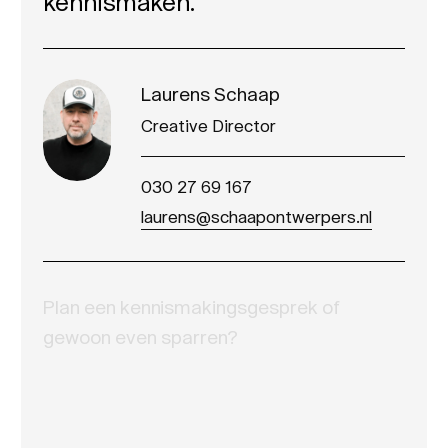
kennismaken.
Laurens Schaap
Creative Director
030 27 69 167
laurens@schaapontwerpers.nl
Plan een kennismakingsgesprek of
gewoon even sparren?
Naam