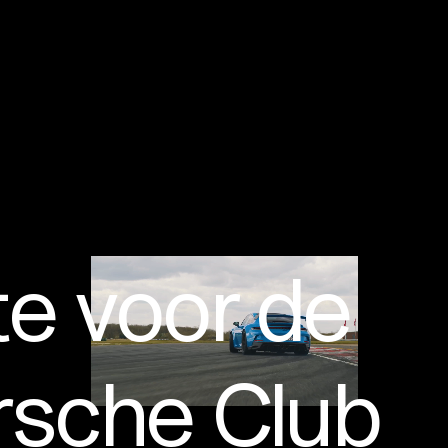
e voor de
rsche Club