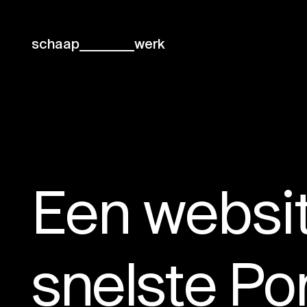
schaap
werk
Een websit
snelste Po