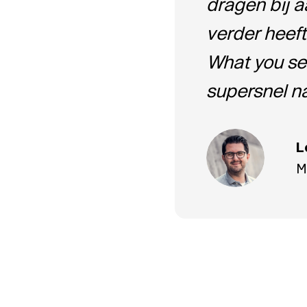
dragen bij a
verder heeft
What you see
supersnel n
L
M