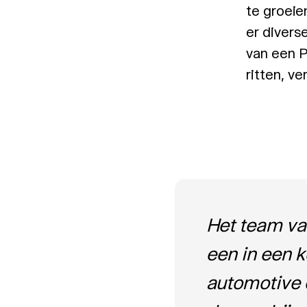
te groeien
er divers
van een P
ritten, ve
Het team va
een in een k
automotive 