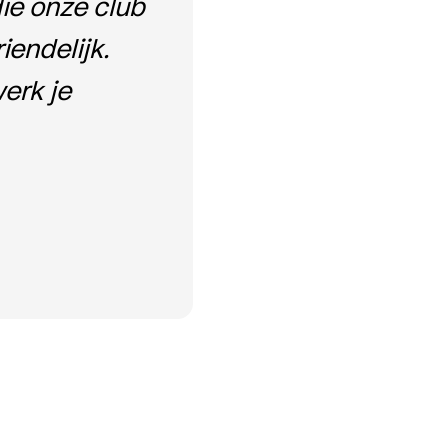
die onze club
iendelijk.
erk je