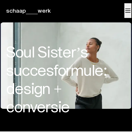
schaap
werk
Soul Sister’s
succesformule:
design +
conversie