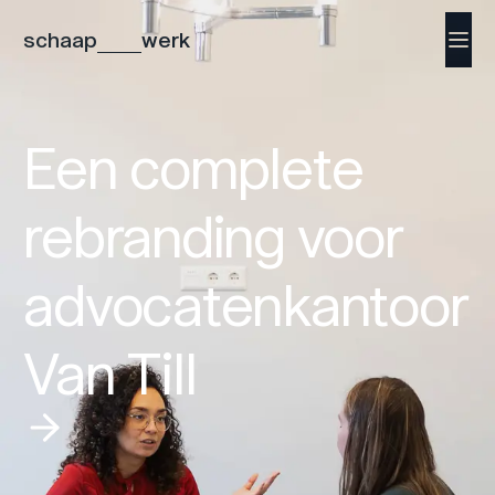
schaap
werk
Een complete
rebranding voor
advocatenkantoor
Van Till