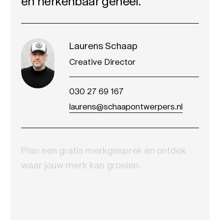
en herkenbaar geheel.
Laurens Schaap
Creative Director
030 27 69 167
laurens@schaapontwerpers.nl
Plan een gratis merkgesprek en ontdek
waar jouw merk kan groeien.
Naam