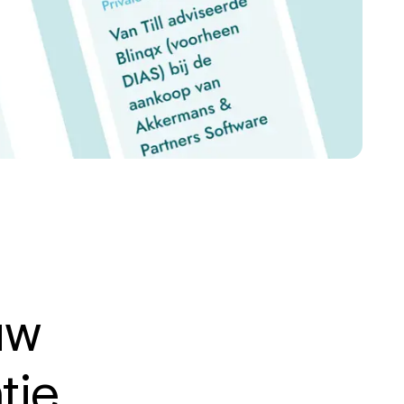
uw
tie.