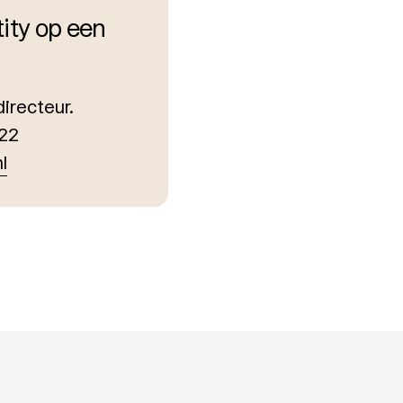
tity op een
directeur.
222
l