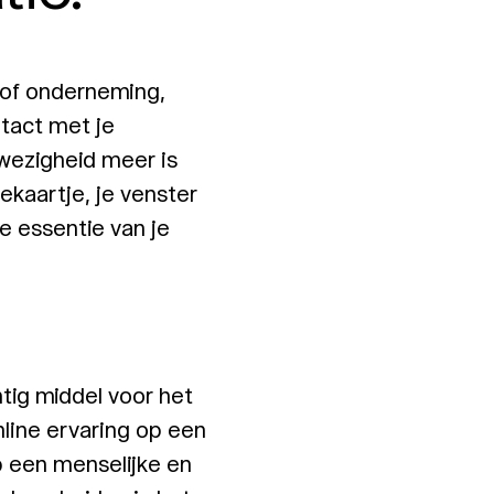
e of onderneming,
ntact met je
wezigheid meer is
tekaartje, je venster
e essentie van je
htig middel voor het
line ervaring op een
p een menselijke en