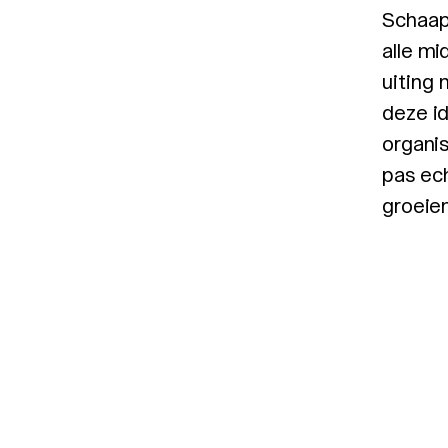
Schaap 
alle mi
uiting 
deze id
organis
pas ec
groeien