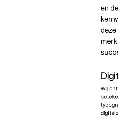
en de
kernw
deze 
merkl
succ
Digit
Wij ont
beteke
typogr
digital