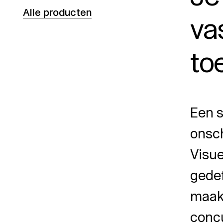
Alle producten
va
to
Een s
onsch
Visue
gedef
maakt
concu