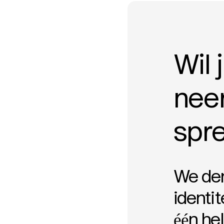
Wil 
neer
spr
We den
identi
één he