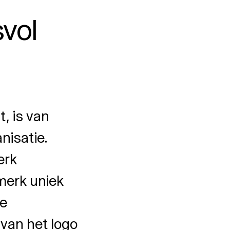
vol
t, is van
nisatie.
erk
merk uniek
de
 van het logo