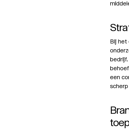
middel
Stra
Bij het
onderzo
bedrijf
behoef
een co
scherp 
Bran
toe