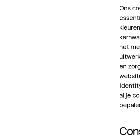
Ons cr
essenti
kleure
kernwa
het me
uitwerk
en zorg
websit
Identit
al je 
bepale
Cons