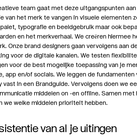
eatieve team gaat met deze uitgangspunten aan
e van het merk te vangen in visuele elementen z
npalet, typografie en beeldgebruik maar ook bep
arden en het merkverhaal. We creëren hiermee 
rk. Onze brand designers gaan vervolgens aan d
ing voor de digitale kanalen. We testen flexibilit
en voor de best mogelijke toepassing van je merk
e, app en/of socials. We leggen de fundamenten 
y vast in een Brandguide. Vervolgens doen we een
communicatie middelen on -en offline. Samen met
n we welke middelen prioriteit hebben.
istentie van al je uitingen