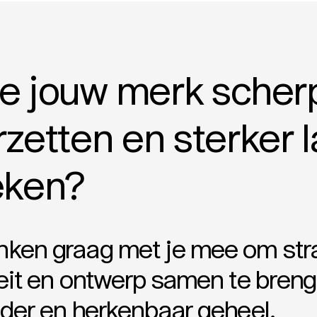
je jouw merk scher
zetten en sterker 
eken?
ken graag met je mee om stra
teit en ontwerp samen te breng
lder en herkenbaar geheel.