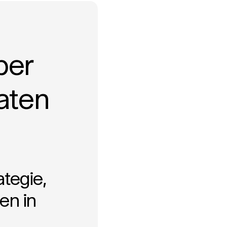
per
laten
tegie,
en in