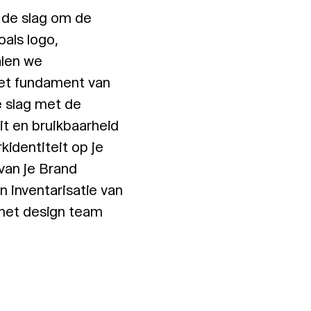
 de slag om de
oals logo,
alen we
het fundament van
e slag met de
eit en bruikbaarheid
identiteit op je
van je Brand
 inventarisatie van
 het design team